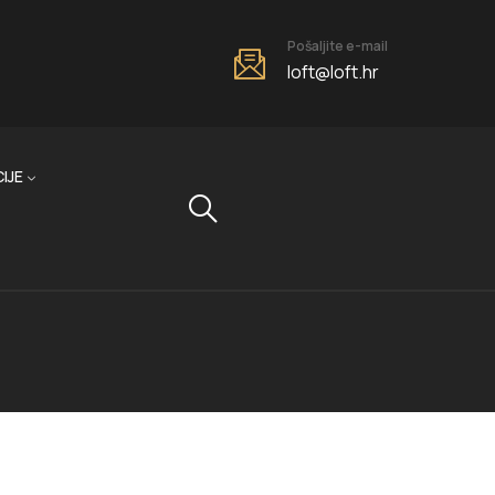
Pošaljite e-mail
loft@loft.hr
IJE