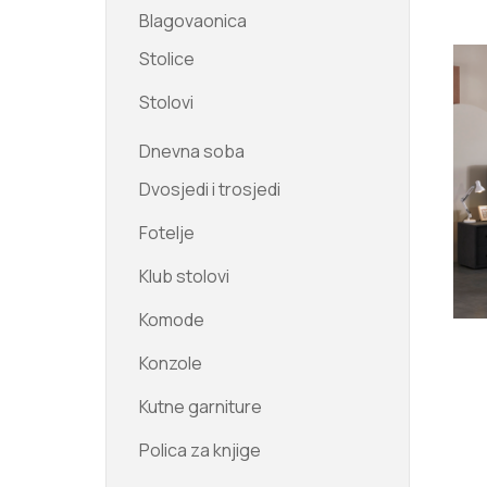
Blagovaonica
Stolice
Stolovi
Dnevna soba
Dvosjedi i trosjedi
Fotelje
Klub stolovi
Komode
Konzole
Kutne garniture
Polica za knjige