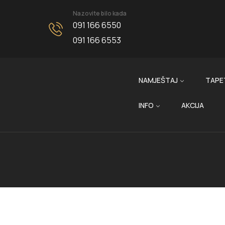
Nazovite bilo kada
091 166 6550
091 166 6553
NAMJEŠTAJ
TAPE
INFO
AKCIJA