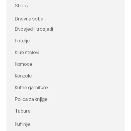
Stolovi
Dnevna soba
Dvosjedi i trosjedi
Fotelje
Klub stolovi
Komode
Konzole
Kutne garniture
Polica za knjige
Taburei
Kuhinje