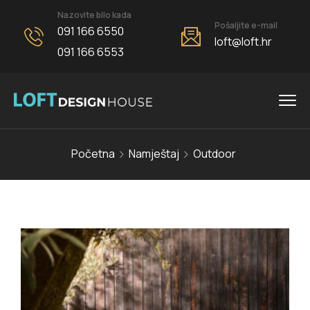
Nazovite bilo kada
Pošaljite e-mail
091 166 6550
loft@loft.hr
091 166 6553
Početna
Namještaj
Outdoor