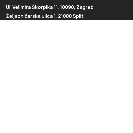
Ul. Velimira Škorpika 11, 10090, Zagreb
Željezničarska ulica 1, 21000 Split
Kontaktirajte nas
091 166 6550
091 166 6553
loft@loft.hr
marketing@loft.hr
split@loft.hr
Istražite