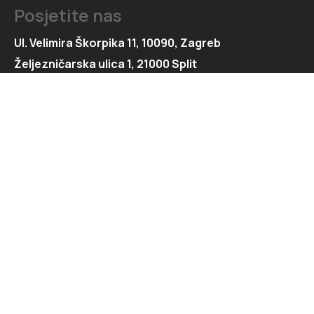
Posjetite nas
Ul. Velimira Škorpika 11, 10090, Zagreb
Željezničarska ulica 1, 21000 Split
Kontaktirajte nas
091 166 6550
091 166 6553
loft@loft.hr
marketing@loft.hr
split@loft.hr
Istražite