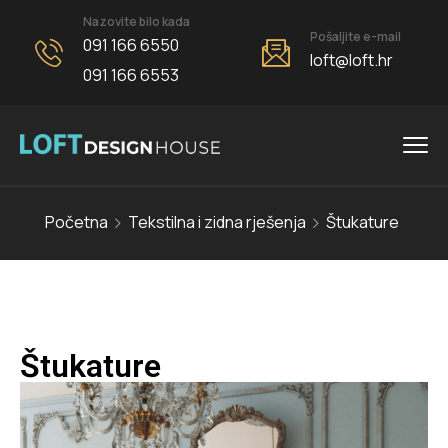
Nazovite bilo kada
Pošaljite e-mail
091 166 6550
loft@loft.hr
091 166 6553
Početna
Tekstilna i zidna rješenja
Štukature
Štukature