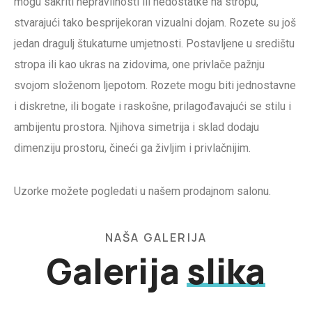
mogu sakriti nepravilnosti ili nedostatke na stropu,
stvarajući tako besprijekoran vizualni dojam. Rozete su još
jedan dragulj štukaturne umjetnosti. Postavljene u središtu
stropa ili kao ukras na zidovima, one privlače pažnju
svojom složenom ljepotom. Rozete mogu biti jednostavne
i diskretne, ili bogate i raskošne, prilagođavajući se stilu i
ambijentu prostora. Njihova simetrija i sklad dodaju
dimenziju prostoru, čineći ga življim i privlačnijim.
Uzorke možete pogledati u našem prodajnom salonu.
NAŠA GALERIJA
Galerija
slika