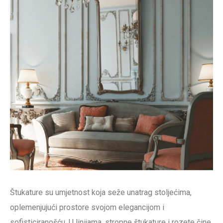
Štukature su umjetnost koja seže unatrag stoljećima,
oplemenjujući prostore svojom elegancijom i
sofisticiranošću. U linijama, stropne štukature i rozete čine