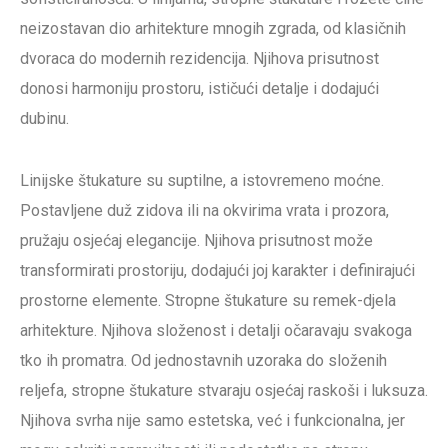
neizostavan dio arhitekture mnogih zgrada, od klasičnih
dvoraca do modernih rezidencija. Njihova prisutnost
donosi harmoniju prostoru, ističući detalje i dodajući
dubinu.
Linijske štukature su suptilne, a istovremeno moćne.
Postavljene duž zidova ili na okvirima vrata i prozora,
pružaju osjećaj elegancije. Njihova prisutnost može
transformirati prostoriju, dodajući joj karakter i definirajući
prostorne elemente. Stropne štukature su remek-djela
arhitekture. Njihova složenost i detalji očaravaju svakoga
tko ih promatra. Od jednostavnih uzoraka do složenih
reljefa, stropne štukature stvaraju osjećaj raskoši i luksuza.
Njihova svrha nije samo estetska, već i funkcionalna, jer