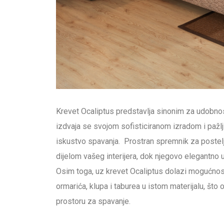
Krevet Ocaliptus predstavlja sinonim za udobnost
izdvaja se svojom sofisticiranom izradom i pažlj
iskustvo spavanja. Prostran spremnik za postelj
dijelom vašeg interijera, dok njegovo elegantno 
Osim toga, uz krevet Ocaliptus dolazi mogućno
ormarića, klupa i taburea u istom materijalu, št
prostoru za spavanje.