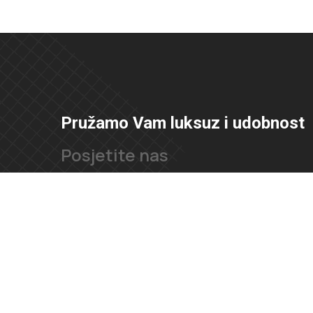
Pružamo Vam luksuz i udobnost
Posjetite nas
Ul. Velimira Škorpika 11, 10090, Zagreb
Željezničarska ulica 1, 21000 Split
Kontaktirajte nas
091 166 6550
091 166 6553
loft@loft.hr