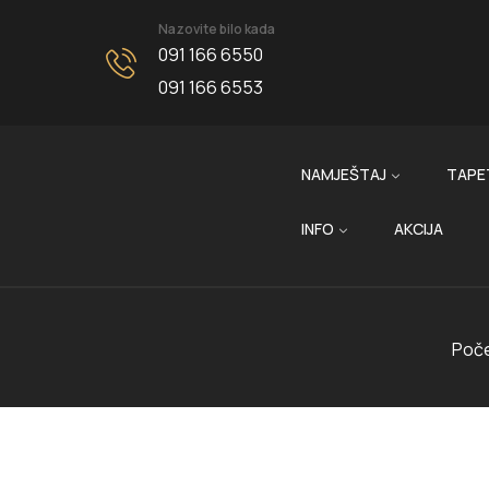
Nazovite bilo kada
091 166 6550
091 166 6553
NAMJEŠTAJ
TAPE
INFO
AKCIJA
Poč