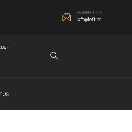
Pošaljite e-mail
loft@loft.hr
IJE
PTUS