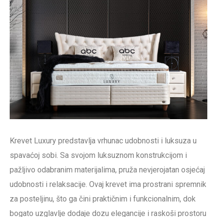
Krevet Luxury predstavlja vrhunac udobnosti i luksuza u
spavaćoj sobi. Sa svojom luksuznom konstrukcijom i
pažljivo odabranim materijalima, pruža nevjerojatan osjećaj
udobnosti i relaksacije. Ovaj krevet ima prostrani spremnik
za posteljinu, što ga čini praktičnim i funkcionalnim, dok
bogato uzglavlje dodaje dozu elegancije i raskoši prostoru