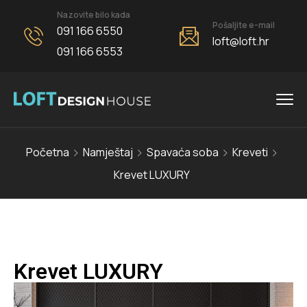
Nazovite bilo kada
Pošaljite e-mail
091 166 6550
loft@loft.hr
091 166 6553
Početna
Namještaj
Spavaća soba
Kreveti
Krevet LUXURY
Krevet LUXURY