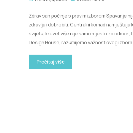
Zdrav san počinje s pravim izborom Spavanje n
zdravlja i dobrobiti. Centralni komad namještaja 
svijetu, krevet više nije samo mjesto za odmor; to
Design House, razumijemo važnost ovog izbora 
Pročitaj više