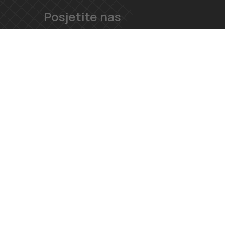
Posjetite nas
Ul. Velimira Škorpika 11, 10090, Zagreb
Željezničarska ulica 1, 21000 Split
Kontaktirajte nas
091 166 6550
091 166 6553
loft@loft.hr
marketing@loft.hr
split@loft.hr