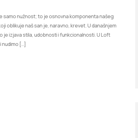
ije samo nužnost; to je osnovna komponenta našeg
koji oblikuje naš san je, naravno, krevet. U današnjem
 je izjava stila, udobnosti i funkcionalnosti. U Loft
i nudimo […]