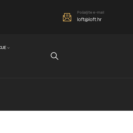
Pošaljite e-mail
loft@loft.hr
IJE