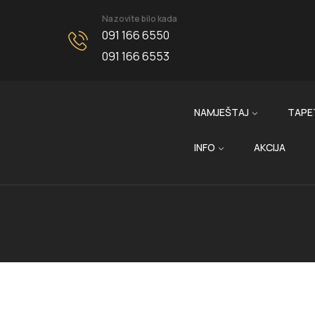
Nazovite bilo kada
091 166 6550
091 166 6553
NAMJEŠTAJ
TAPE
INFO
AKCIJA