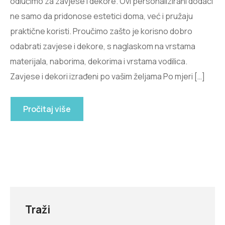
odlučimo za zavjese i dekore. Ovi personalizirani dodaci
ne samo da pridonose estetici doma, već i pružaju
praktične koristi. Proučimo zašto je korisno dobro
odabrati zavjese i dekore, s naglaskom na vrstama
materijala, naborima, dekorima i vrstama vodilica.
Zavjese i dekori izrađeni po vašim željama Po mjeri […]
Pročitaj više
Traži