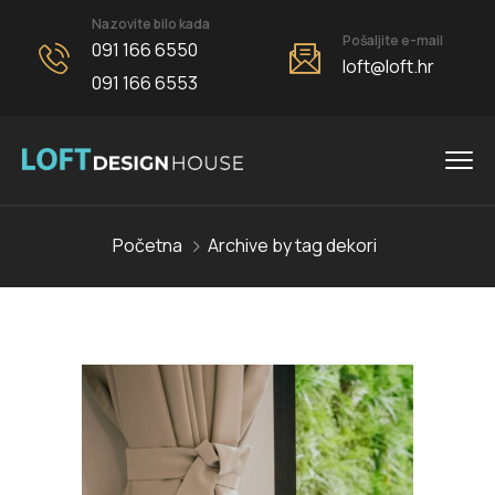
Nazovite bilo kada
Pošaljite e-mail
091 166 6550
loft@loft.hr
091 166 6553
Početna
Archive by tag dekori