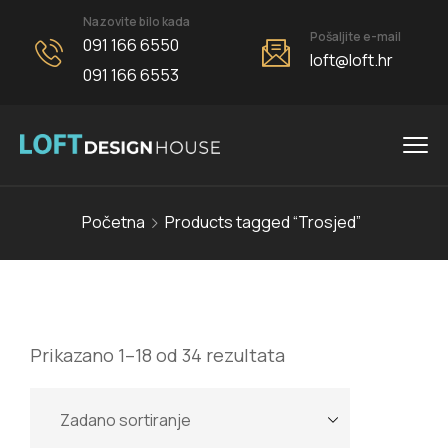
Nazovite bilo kada
Pošaljite e-mail
091 166 6550
loft@loft.hr
091 166 6553
Početna
Products tagged “Trosjed”
Prikazano 1–18 od 34 rezultata