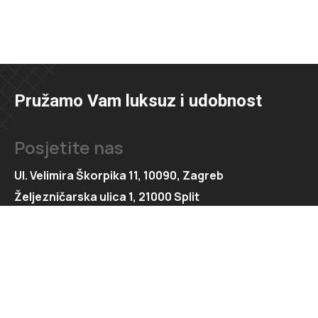
Pružamo Vam luksuz i udobnost
Posjetite nas
Ul. Velimira Škorpika 11, 10090, Zagreb
Željezničarska ulica 1, 21000 Split
Kontaktirajte nas
091 166 6550
091 166 6553
loft@loft.hr