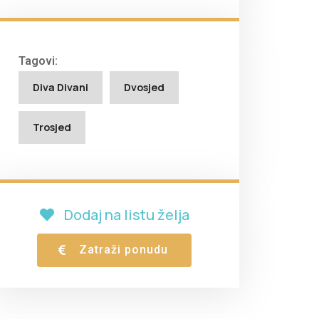
Tagovi:
Diva Divani
Dvosjed
Trosjed
Dodaj na listu želja
Zatraži ponudu