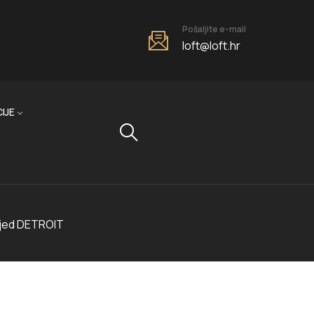
Pošaljite e-mail
loft@loft.hr
IJE
jed DETROIT