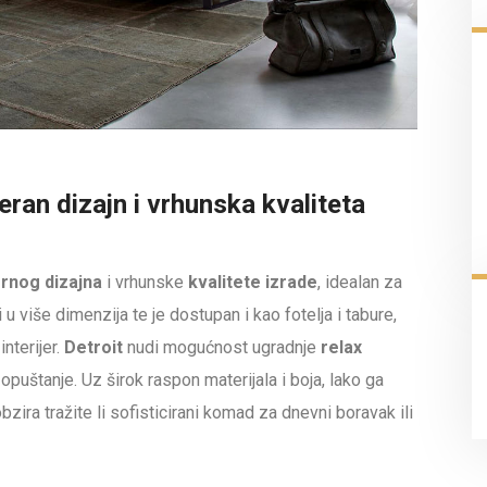
ran dizajn i vrhunska kvaliteta
rnog dizajna
i vrhunske
kvalitete izrade
, idealan za
u više dimenzija te je dostupan i kao fotelja i tabure,
nterijer.
Detroit
nudi mogućnost ugradnje
relax
puštanje. Uz širok raspon materijala i boja, lako ga
zira tražite li sofisticirani komad za dnevni boravak ili