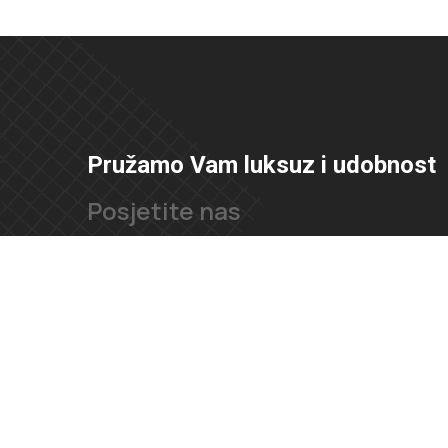
Pružamo Vam luksuz i udobnost
Posjetite nas
Ul. Velimira Škorpika 11, 10090, Zagreb
Željezničarska ulica 1, 21000 Split
Kontaktirajte nas
091 166 6550
091 166 6553
loft@loft.hr