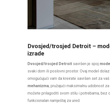
Dvosjed/trosjed Detroit – mode
izrade
Dvosjed/trosjed Detroit
savršen je spoj
mode
svaki dom ili poslovni prostor. Ovaj model dolazi 
omogućujući vam da kreirate savršen set za vaš i
mehanizma
, pružajući maksimalnu udobnost za o
možete prilagoditi svom stilu i potrebama, bez ob
funkcionalan namještaj za ured.