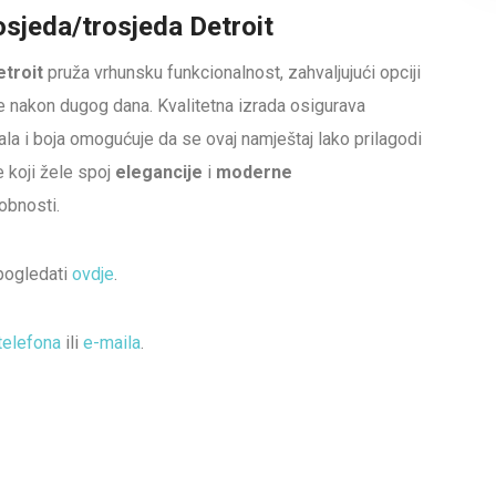
osjeda/trosjeda Detroit
etroit
pruža vrhunsku funkcionalnost, zahvaljujući opciji
e nakon dugog dana. Kvalitetna izrada osigurava
ala i boja omogućuje da se ovaj namještaj lako prilagodi
e koji žele spoj
elegancije
i
moderne
obnosti.
 pogledati
ovdje
.
telefona
ili
e-maila
.