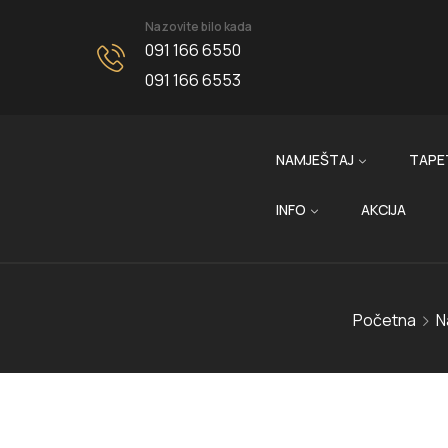
Nazovite bilo kada
091 166 6550
091 166 6553
NAMJEŠTAJ
TAPE
INFO
AKCIJA
Početna
N