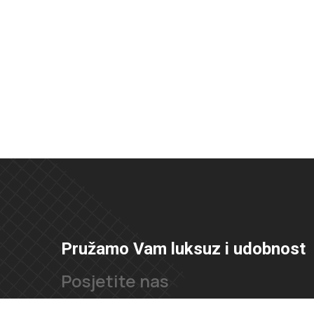
Pružamo Vam luksuz i udobnost
Posjetite nas
Ul. Velimira Škorpika 11, 10090, Zagreb