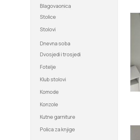
Blagovaonica
Stolice
Stolovi
Dnevna soba
Dvosjedi i trosjedi
Fotelje
Klub stolovi
Komode
Konzole
Kutne garniture
Polica za knjige