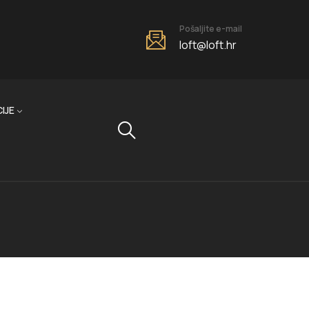
Pošaljite e-mail
loft@loft.hr
IJE