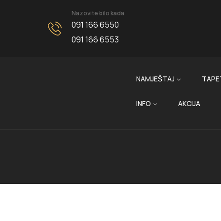
Nazovite bilo kada
091 166 6550
091 166 6553
NAMJEŠTAJ
TAPE
INFO
AKCIJA