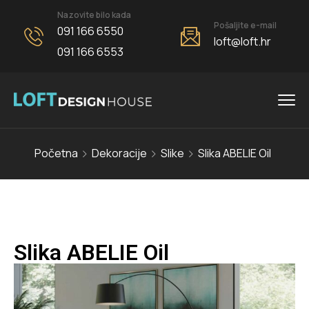
Nazovite bilo kada
Pošaljite e-mail
091 166 6550
loft@loft.hr
091 166 6553
Početna
Dekoracije
Slike
Slika ABELIE Oil
Slika ABELIE Oil