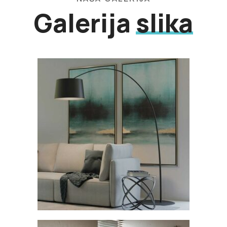
Galerija
slika