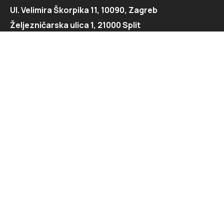
Ul. Velimira Škorpika 11, 10090, Zagreb
Željezničarska ulica 1, 21000 Split
Kontaktirajte nas
091 166 6550
091 166 6553
loft@loft.hr
marketing@loft.hr
split@loft.hr
Istražite