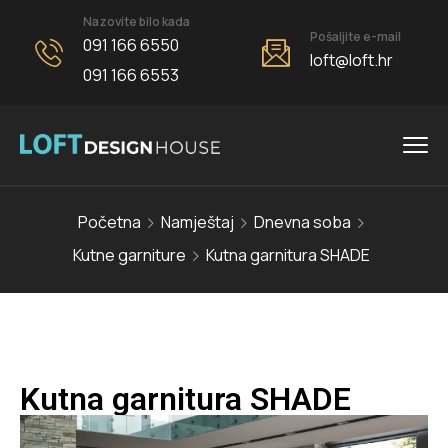
Nazovite bilo kada
Pošaljite e-mail
091 166 6550
loft@loft.hr
091 166 6553
Početna
Namještaj
Dnevna soba
Kutne garniture
Kutna garnitura SHADE
Kutna garnitura SHADE