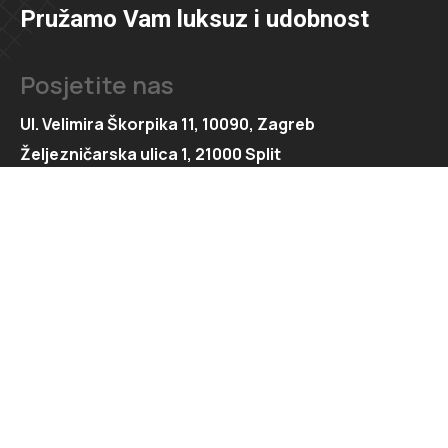
Pružamo Vam luksuz i udobnost
Posjetite nas
Ul. Velimira Škorpika 11, 10090, Zagreb
Željezničarska ulica 1, 21000 Split
Kontaktirajte nas
091 166 6550
091 166 6553
loft@loft.hr
marketing@loft.hr
split@loft.hr