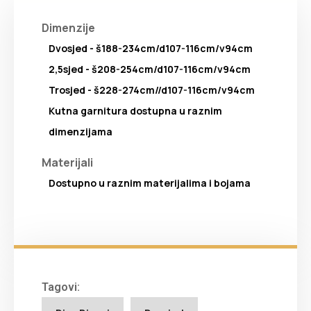
Dimenzije
Dvosjed - š188-234cm/d107-116cm/v94cm
2,5sjed - š208-254cm/d107-116cm/v94cm
Trosjed - š228-274cm//d107-116cm/v94cm
Kutna garnitura dostupna u raznim
dimenzijama
Materijali
Dostupno u raznim materijalima i bojama
Tagovi: