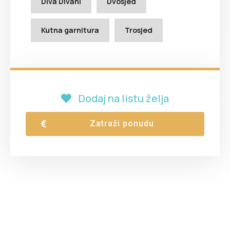
Diva Divani
Dvosjed
Kutna garnitura
Trosjed
Dodaj na listu želja
Zatraži ponudu