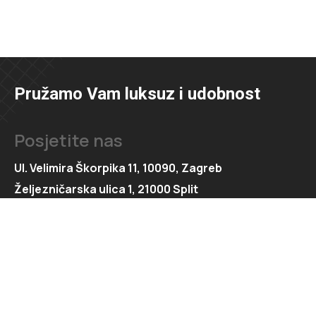
Pružamo Vam luksuz i udobnost
Posjetite nas
Ul. Velimira Škorpika 11, 10090, Zagreb
Željezničarska ulica 1, 21000 Split
Kontaktirajte nas
091 166 6550
091 166 6553
loft@loft.hr