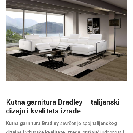
Kutna garnitura Bradley – talijanski
dizajn i kvaliteta izrade
Kutna garnitura Bradley
savršen je spoj
talijanskog
dizajna
i vrhunske
kvalitete izrade
, pružajući udobnost i