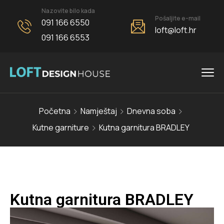
Nazovite bilo kada
Pošaljite e-mail
091 166 6550
loft@loft.hr
091 166 6553
Početna
Namještaj
Dnevna soba
Kutne garniture
Kutna garnitura BRADLEY
Kutna garnitura BRADLEY