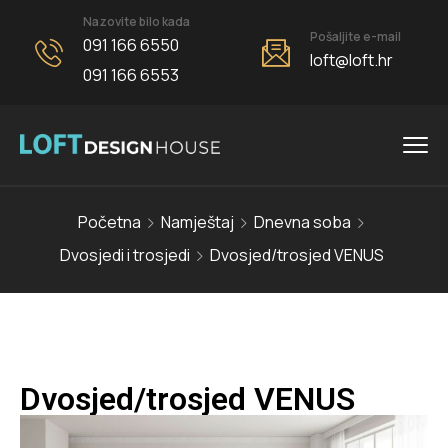
Nazovite bilo kada
Pošaljite e-mail
091 166 6550
loft@loft.hr
091 166 6553
Početna
Namještaj
Dnevna soba
Dvosjedi i trosjedi
Dvosjed/trosjed VENUS
Dvosjed/trosjed VENUS