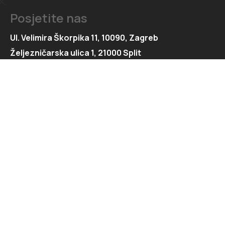
Posjetite nas
Ul. Velimira Škorpika 11, 10090, Zagreb
Željezničarska ulica 1, 21000 Split
Kontaktirajte nas
091 166 6550
091 166 6553
loft@loft.hr
marketing@loft.hr
split@loft.hr