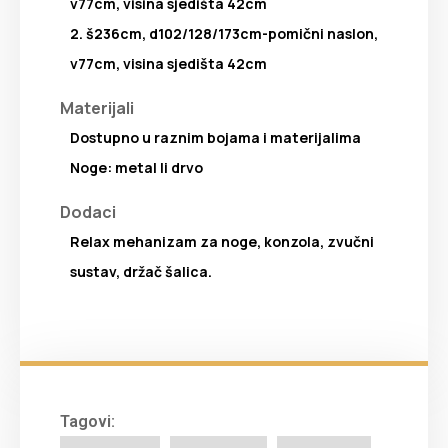
v77cm, visina sjedišta 42cm
2. š236cm, d102/128/173cm-pomični naslon,
v77cm, visina sjedišta 42cm
Materijali
Dostupno u raznim bojama i materijalima
Noge: metal li drvo
Dodaci
Relax mehanizam za noge, konzola, zvučni
sustav, držač šalica.
Tagovi: