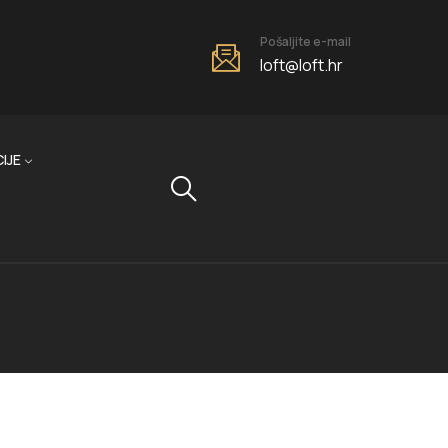
Pošaljite e-mail
loft@loft.hr
IJE