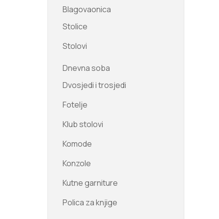
Blagovaonica
Stolice
Stolovi
Dnevna soba
Dvosjedi i trosjedi
Fotelje
Klub stolovi
Komode
Konzole
Kutne garniture
Polica za knjige