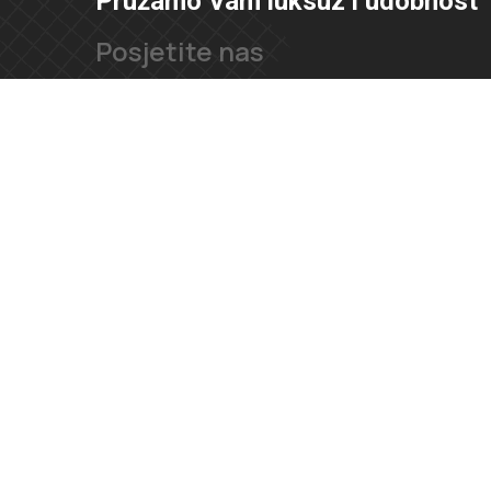
Pružamo Vam luksuz i udobnost
Posjetite nas
Ul. Velimira Škorpika 11, 10090, Zagreb
Željezničarska ulica 1, 21000 Split
Kontaktirajte nas
091 166 6550
091 166 6553
loft@loft.hr
marketing@loft.hr
split@loft.hr