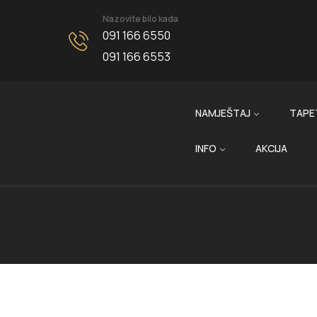
Nazovite bilo kada
091 166 6550
091 166 6553
NAMJEŠTAJ
TAPE
INFO
AKCIJA