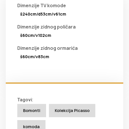
Dimenzije TV komode
š240cm/d53cm/v61cm
Dimenzije zidnog poličara
š60cm/v102cm
Dimenzije zidnog ormarića
š60cm/v83cm
Tagovi:
Bomonti
Kolekcija Picasso
komoda