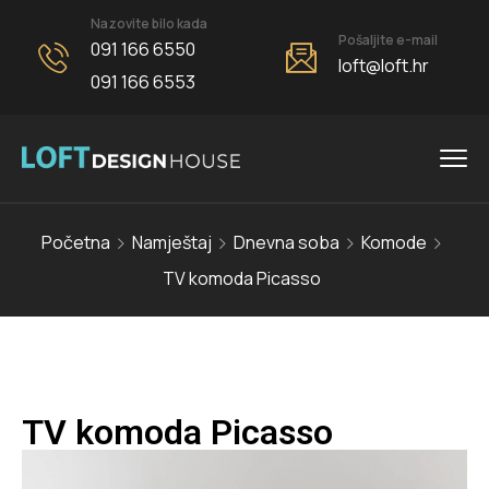
Nazovite bilo kada
Pošaljite e-mail
091 166 6550
loft@loft.hr
091 166 6553
Početna
Namještaj
Dnevna soba
Komode
TV komoda Picasso
TV komoda Picasso