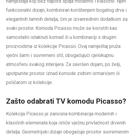
namještaja koji bez napora spaja moderno i klasično. Njen
funkcionalni dizajn, kombiniran korištenjem bogatog drva i
elegantnih tamnih detalja, čini je izvanrednim dodatkom za
svaki prostor. Komoda Picasso može se koristiti kao
samostalni istaknuti komad ili u kombinaciji s drugim
proizvodima iz kolekcije Picasso. Ovaj namještaj pruža
vječni šarm i suvremeni stil, obogaćujući cjelokupnu
atmosferu svakog interijera. Za savršen dojam, po želji,
upotpunite prostor iznad komode zidnim ormarićem ili
poličarom iz kolekcije.
Zašto odabrati TV komodu Picasso?
Kolekcija Picasso je zanosna kombinacija modernih i
klasičnih elemenata koja ističe vječnu privlačnost drvenih
detalja. Geometrijski dizajn obogaćuje prostor suvremenim