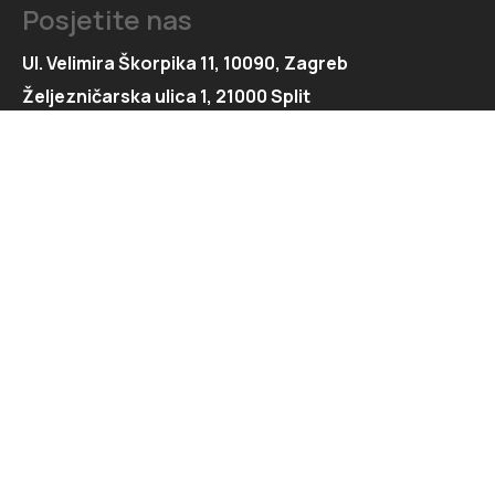
Posjetite nas
Ul. Velimira Škorpika 11, 10090, Zagreb
Željezničarska ulica 1, 21000 Split
Kontaktirajte nas
091 166 6550
091 166 6553
loft@loft.hr
marketing@loft.hr
split@loft.hr
Istražite