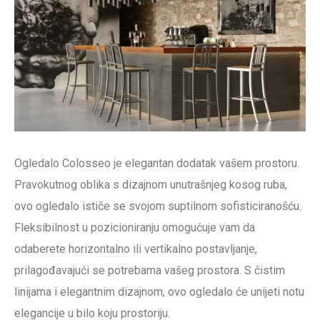
Ogledalo Colosseo je elegantan dodatak vašem prostoru.
Pravokutnog oblika s dizajnom unutrašnjeg kosog ruba,
ovo ogledalo ističe se svojom suptilnom sofisticiranošću.
Fleksibilnost u pozicioniranju omogućuje vam da
odaberete horizontalno ili vertikalno postavljanje,
prilagođavajući se potrebama vašeg prostora. S čistim
linijama i elegantnim dizajnom, ovo ogledalo će unijeti notu
elegancije u bilo koju prostoriju.