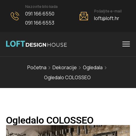
Nazovite bilo kada
Pošaljite e-mail
091 166 6550
loft@loft.hr
091 166 6553
Početna
Dekoracije
Ogledala
Ogledalo COLOSSEO
Ogledalo COLOSSEO