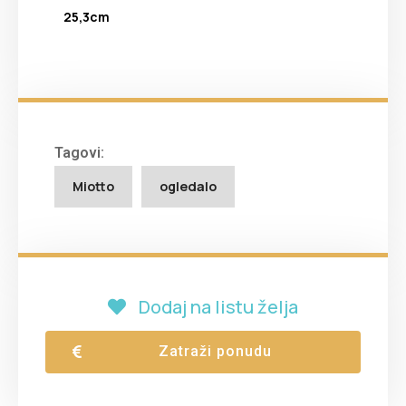
25,3cm
Tagovi:
Miotto
ogledalo
Dodaj na listu želja
Zatraži ponudu