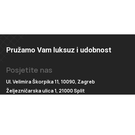
Pružamo Vam luksuz i udobnost
Posjetite nas
Ul. Velimira Škorpika 11, 10090, Zagreb
Željezničarska ulica 1, 21000 Split
Kontaktirajte nas
091 166 6550
091 166 6553