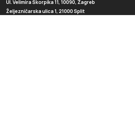
Ul. Velimira Škorpika 11, 10090, Zagreb
Željezničarska ulica 1, 21000 Split
Kontaktirajte nas
091 166 6550
091 166 6553
loft@loft.hr
marketing@loft.hr
split@loft.hr
Istražite
Dnevna soba