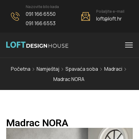
Nazovite bilo kada
Pošaljite e-mail
091 166 6550
loft@loft.hr
091 166 6553
Početna
Namještaj
Spavaća soba
Madraci
Madrac NORA
Madrac NORA