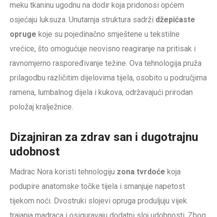
meku tkaninu ugodnu na dodir koja pridonosi općem
osjećaju luksuza. Unutarnja struktura sadrži
džepićaste
opruge
koje su pojedinačno smještene u tekstilne
vrećice, što omogućuje neovisno reagiranje na pritisak i
ravnomjerno raspoređivanje težine. Ova tehnologija pruža
prilagodbu različitim dijelovima tijela, osobito u područjima
ramena, lumbalnog dijela i kukova, održavajući prirodan
položaj kralježnice.
Dizajniran za zdrav san i dugotrajnu
udobnost
Madrac Nora koristi tehnologiju
zona tvrdoće
koja
podupire anatomske točke tijela i smanjuje napetost
tijekom noći. Dvostruki slojevi opruga produljuju vijek
trajanja madraca i osiguravaju dodatni sloj udobnosti. Zbog