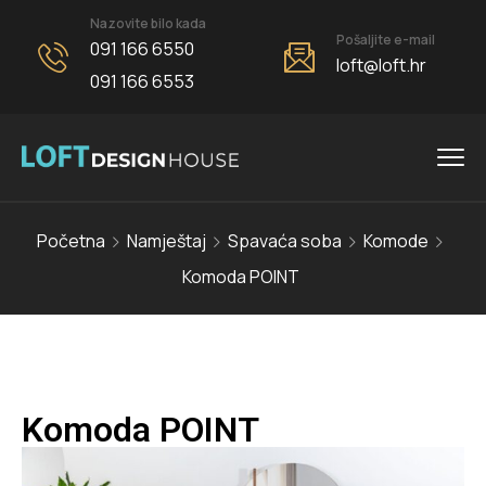
Nazovite bilo kada
Pošaljite e-mail
091 166 6550
loft@loft.hr
091 166 6553
Početna
Namještaj
Spavaća soba
Komode
Komoda POINT
Komoda POINT