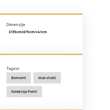
Dimenzije
š135cm/d75cm/v41cm
Tagovi:
Bomonti
klub stolić
Kolekcija Point