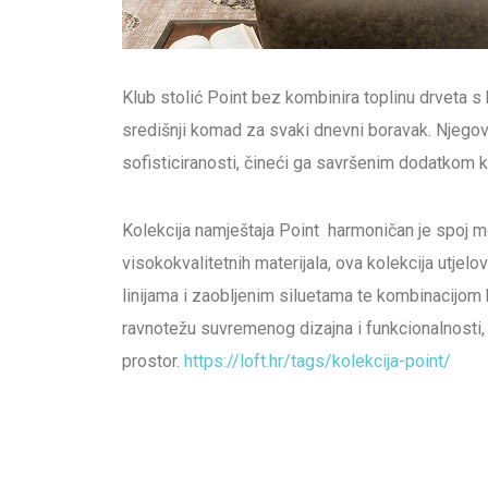
Klub stolić Point bez kombinira toplinu drveta s 
središnji komad za svaki dnevni boravak. Njegov
sofisticiranosti, čineći ga savršenim dodatkom k
Kolekcija namještaja Point harmoničan je spoj 
visokokvalitetnih materijala, ova kolekcija utjelo
linijama i zaobljenim siluetama te kombinacijom b
ravnotežu suvremenog dizajna i funkcionalnosti, 
prostor.
https://loft.hr/tags/kolekcija-point/