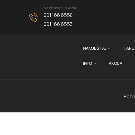
Nazovite bilo kada
091 166 6550
091 166 6553
NAMJEŠTAJ
TAPE
INFO
AKCIJA
Poče