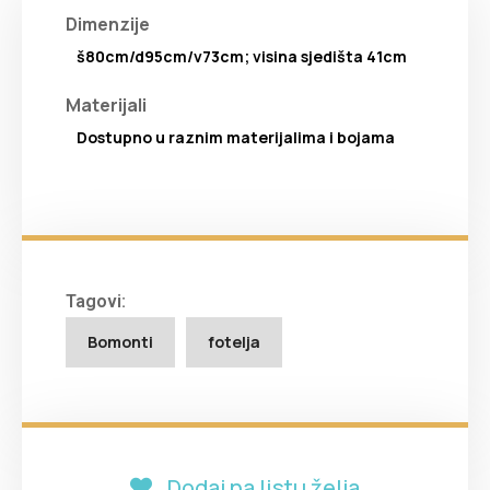
Dimenzije
š80cm/d95cm/v73cm; visina sjedišta 41cm
Materijali
Dostupno u raznim materijalima i bojama
Tagovi:
Bomonti
fotelja
Dodaj na listu želja