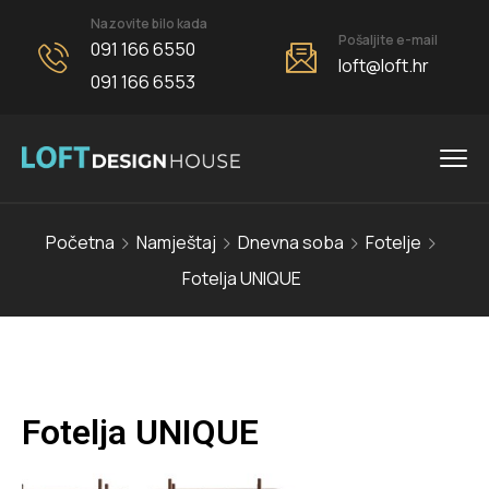
Nazovite bilo kada
Pošaljite e-mail
091 166 6550
loft@loft.hr
091 166 6553
Početna
Namještaj
Dnevna soba
Fotelje
Fotelja UNIQUE
Fotelja UNIQUE