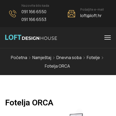
Nazovite bilo kada
Pošaljite e-mail
091 166 6550
loft@loft.hr
091 166 6553
Početna
Namještaj
Dnevna soba
Fotelje
Fotelja ORCA
Fotelja ORCA