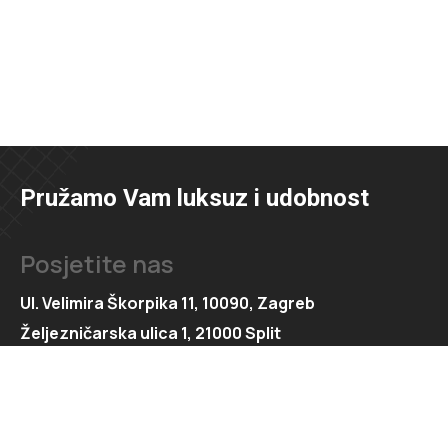
Pružamo Vam luksuz i udobnost
Posjetite nas
Ul. Velimira Škorpika 11, 10090, Zagreb
Željezničarska ulica 1, 21000 Split
Kontaktirajte nas
091 166 6550