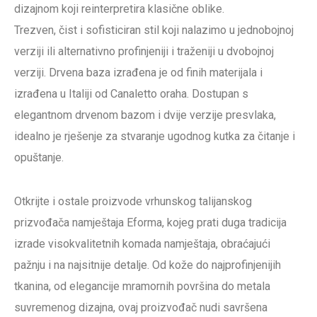
dizajnom koji reinterpretira klasične oblike.
Trezven, čist i sofisticiran stil koji nalazimo u jednobojnoj
verziji ili alternativno profinjeniji i traženiji u dvobojnoj
verziji. Drvena baza izrađena je od finih materijala i
izrađena u Italiji od Canaletto oraha. Dostupan s
elegantnom drvenom bazom i dvije verzije presvlaka,
idealno je rješenje za stvaranje ugodnog kutka za čitanje i
opuštanje.
Otkrijte i ostale proizvode vrhunskog talijanskog
prizvođača namještaja Eforma, kojeg prati duga tradicija
izrade visokvalitetnih komada namještaja, obraćajući
pažnju i na najsitnije detalje. Od kože do najprofinjenijih
tkanina, od elegancije mramornih površina do metala
suvremenog dizajna, ovaj proizvođač nudi savršena