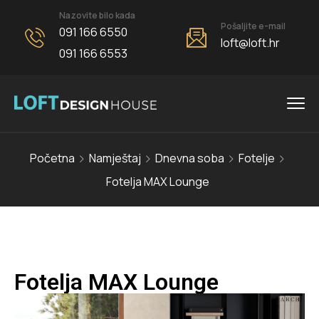
Nazovite bilo kada
Pošaljite e-mail
091 166 6550
loft@loft.hr
091 166 6553
Početna
Namještaj
Dnevna soba
Fotelje
Fotelja MAX Lounge
Fotelja MAX Lounge