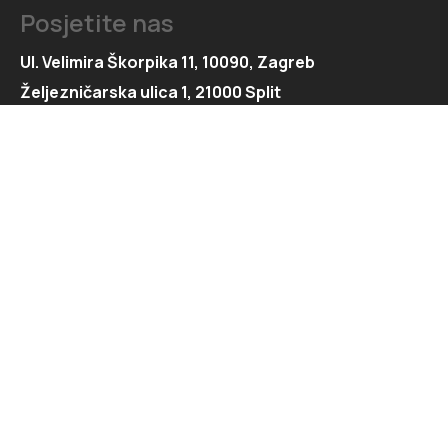
Posjetite nas
Ul. Velimira Škorpika 11, 10090, Zagreb
Željezničarska ulica 1, 21000 Split
Kontaktirajte nas
091 166 6550
091 166 6553
loft@loft.hr
marketing@loft.hr
split@loft.hr
Istražite