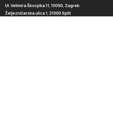
Ul. Velimira Škorpika 11, 10090, Zagreb
Željezničarska ulica 1, 21000 Split
Kontaktirajte nas
091 166 6550
091 166 6553
loft@loft.hr
marketing@loft.hr
split@loft.hr
Istražite