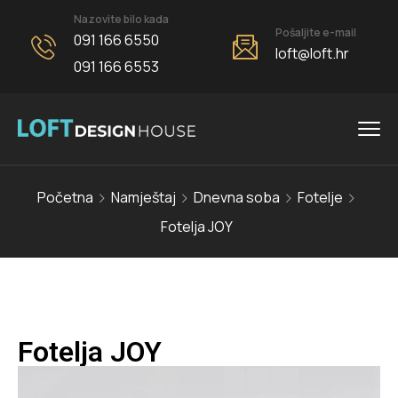
Nazovite bilo kada
Pošaljite e-mail
091 166 6550
loft@loft.hr
091 166 6553
Početna
Namještaj
Dnevna soba
Fotelje
Fotelja JOY
Fotelja JOY