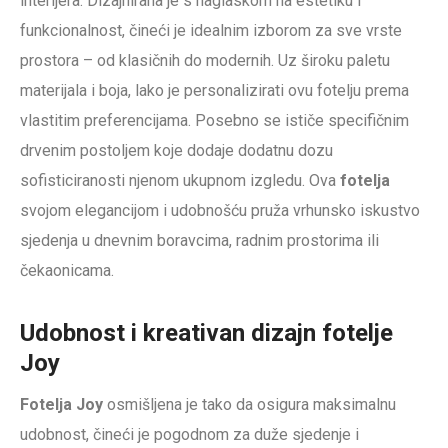
interijera. Dizajnirana je s naglaskom na estetiku i
funkcionalnost, čineći je idealnim izborom za sve vrste
prostora – od klasičnih do modernih. Uz široku paletu
materijala i boja, lako je personalizirati ovu fotelju prema
vlastitim preferencijama. Posebno se ističe specifičnim
drvenim postoljem koje dodaje dodatnu dozu
sofisticiranosti njenom ukupnom izgledu. Ova
fotelja
svojom elegancijom i udobnošću pruža vrhunsko iskustvo
sjedenja u dnevnim boravcima, radnim prostorima ili
čekaonicama.
Udobnost i kreativan dizajn fotelje
Joy
Fotelja Joy
osmišljena je tako da osigura maksimalnu
udobnost, čineći je pogodnom za duže sjedenje i