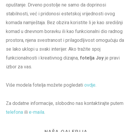
opuštanje. Drveno postolje ne samo da doprinosi
stabilnosti, već i pridonosi estetskoj vrijednosti ovog
komada namještaja. Bez obzira koristite li je kao središnji
komad u dnevnom boravku ili kao funkcionalni dio radnog
prostora, njena svestranost i prilagodljivost omogućuju da
se lako uklopi u svaki interijer. Ako tražite spoj
funkcionalnosti i kreativnog dizajna,
fotelja Joy
je pravi
izbor za vas.
Više modela fotelja možete pogledati
ovdje
.
Za dodatne informacije, slobodno nas kontaktirajte putem
telefona
ili
e-maila
.
NAŠA GALERIJA