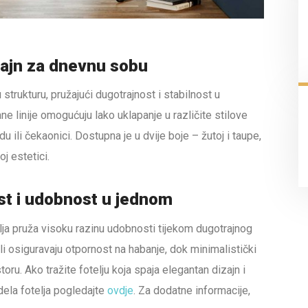
zajn za dnevnu sobu
trukturu, pružajući dugotrajnost i stabilnost u
e linije omogućuju lako uklapanje u različite stilove
u ili čekaonici. Dostupna je u dvije boje – žutoj i taupe,
j estetici.
st i udobnost u jednom
lja pruža visoku razinu udobnosti tijekom dugotrajnog
ali osiguravaju otpornost na habanje, dok minimalistički
ru. Ako tražite fotelju koja spaja elegantan dizajn i
dela fotelja pogledajte
ovdje
. Za dodatne informacije,