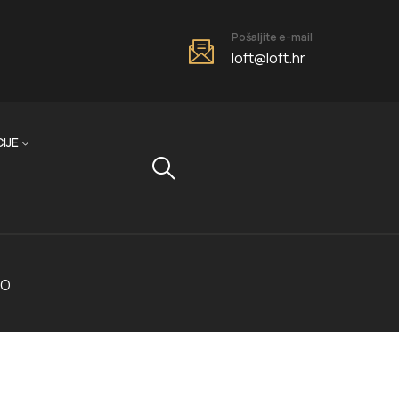
Pošaljite e-mail
loft@loft.hr
IJE
MO