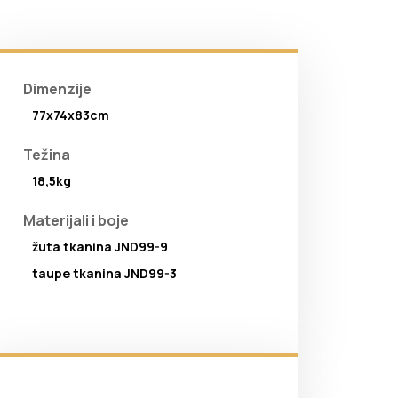
Dimenzije
77x74x83cm
Težina
18,5kg
Materijali i boje
žuta tkanina JND99-9
taupe tkanina JND99-3