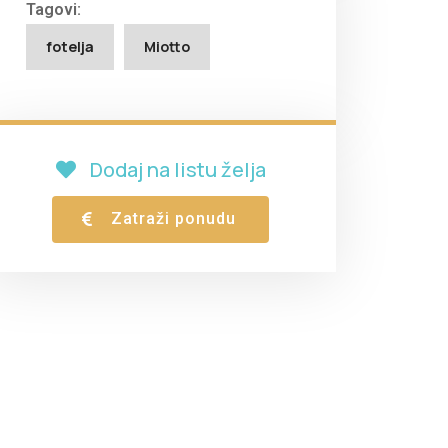
Tagovi:
fotelja
Miotto
Dodaj na listu želja
Zatraži ponudu