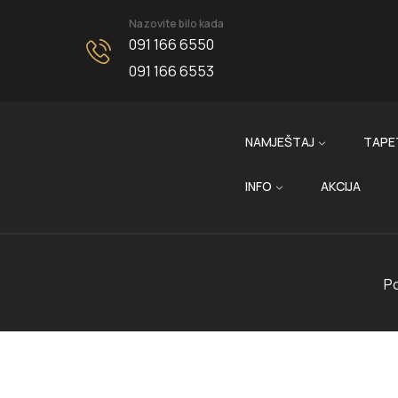
Nazovite bilo kada
091 166 6550
091 166 6553
NAMJEŠTAJ
TAPE
INFO
AKCIJA
P