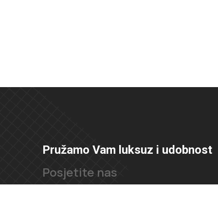
Pružamo Vam luksuz i udobnost
Posjetite nas
Ul. Velimira Škorpika 11, 10090, Zagreb
Željezničarska ulica 1, 21000 Split