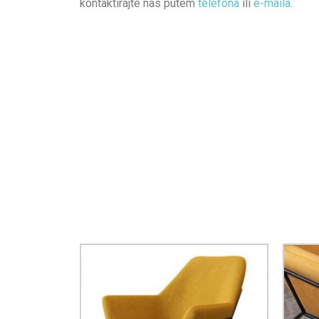
kontaktirajte nas putem
telefona
ili
e-maila
.