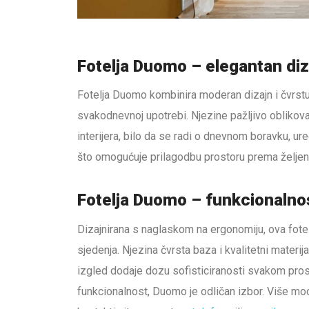
Fotelja Duomo – elegantan di
Fotelja Duomo kombinira moderan dizajn i čvrstu s
svakodnevnoj upotrebi. Njezine pažljivo oblikovan
interijera, bilo da se radi o dnevnom boravku, ured
što omogućuje prilagodbu prostoru prema željeno
Fotelja Duomo – funkcionalno
Dizajnirana s naglaskom na ergonomiju, ova fote
sjedenja. Njezina čvrsta baza i kvalitetni materij
izgled dodaje dozu sofisticiranosti svakom prosto
funkcionalnost, Duomo je odličan izbor. Više mo