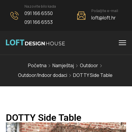
Nazovite bilo kada
Pošaljite e-mail
091 166 6550
loft@loft.hr
091 166 6553
Početna
Namještaj
Outdoor
Outdoor/Indoor dodaci
DOTTY Side Table
DOTTY Side Table