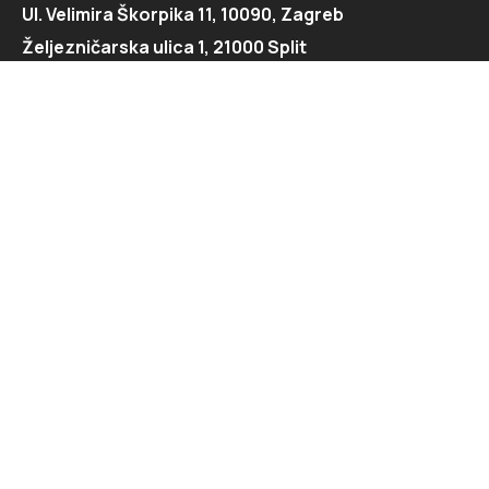
Ul. Velimira Škorpika 11, 10090, Zagreb
Željezničarska ulica 1, 21000 Split
Kontaktirajte nas
091 166 6550
091 166 6553
loft@loft.hr
marketing@loft.hr
split@loft.hr
Istražite
Dnevna soba