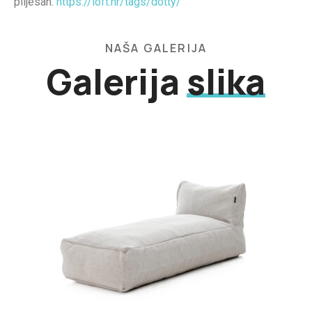
plijesan.
https://loft.hr/tags/dotty/
NAŠA GALERIJA
Galerija
slika