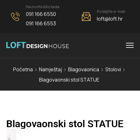
Nazovite bilo kada
Pošaljite e-mail
091 166 6550
loft@loft.hr
091 166 6553
Početna
Namještaj
Blagovaonica
Stolovi
Blagovaonski stol STATUE
Blagovaonski stol STATUE