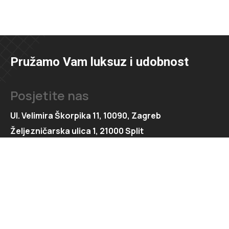
Pružamo Vam luksuz i udobnost
Posjetite nas
Ul. Velimira Škorpika 11, 10090, Zagreb
Željezničarska ulica 1, 21000 Split
Kontaktirajte nas
091 166 6550
091 166 6553
loft@loft.hr
marketing@loft.hr