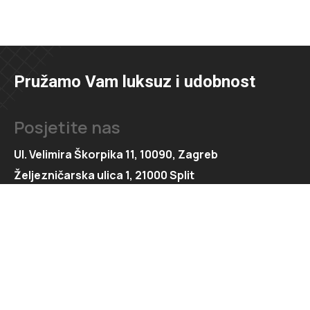
Pružamo Vam luksuz i udobnost
Posjetite nas
Ul. Velimira Škorpika 11, 10090, Zagreb
Željezničarska ulica 1, 21000 Split
Kontaktirajte nas
091 166 6550
091 166 6553
loft@loft.hr
marketing@loft.hr