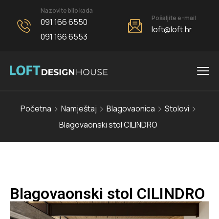
Nazovite bilo kada
Pošaljite e-mail
091 166 6550
loft@loft.hr
091 166 6553
Početna
Namještaj
Blagovaonica
Stolovi
Blagovaonski stol CILINDRO
Blagovaonski stol CILINDRO