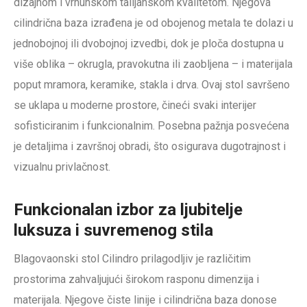
dizajnom i vrhunskom talijanskom kvalitetom. Njegova
cilindrična baza izrađena je od obojenog metala te dolazi u
jednobojnoj ili dvobojnoj izvedbi, dok je ploča dostupna u
više oblika – okrugla, pravokutna ili zaobljena – i materijala
poput mramora, keramike, stakla i drva. Ovaj stol savršeno
se uklapa u moderne prostore, čineći svaki interijer
sofisticiranim i funkcionalnim. Posebna pažnja posvećena
je detaljima i završnoj obradi, što osigurava dugotrajnost i
vizualnu privlačnost.
Funkcionalan izbor za ljubitelje
luksuza i suvremenog stila
Blagovaonski stol Cilindro prilagodljiv je različitim
prostorima zahvaljujući širokom rasponu dimenzija i
materijala. Njegove čiste linije i cilindrična baza donose