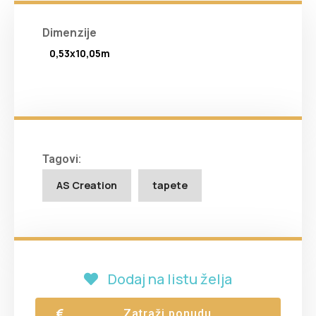
Dimenzije
0,53x10,05m
Tagovi:
AS Creation
tapete
Dodaj na listu želja
Zatraži ponudu