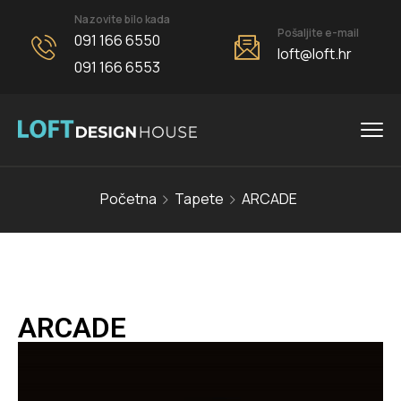
Nazovite bilo kada
Pošaljite e-mail
091 166 6550
loft@loft.hr
091 166 6553
Početna
Tapete
ARCADE
ARCADE