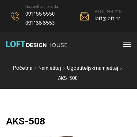
Nazovite bilo kada
Pošaljite e-mail
091 166 6550
loft@loft.hr
091 166 6553
Početna
Namještaj
Ugostiteljski namještaj
AKS-508
AKS-508