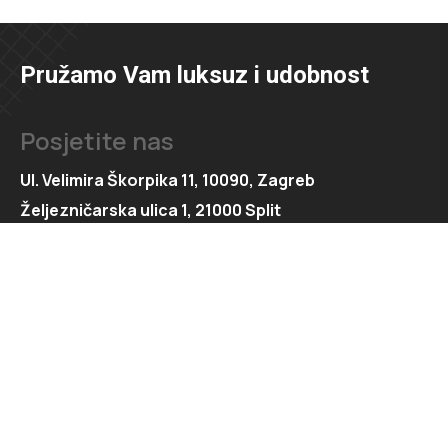
Pružamo Vam luksuz i udobnost
Posjetite nas
Ul. Velimira Škorpika 11, 10090, Zagreb
Željezničarska ulica 1, 21000 Split
Kontaktirajte nas
091 166 6550
091 166 6553
loft@loft.hr
marketing@loft.hr
split@loft.hr